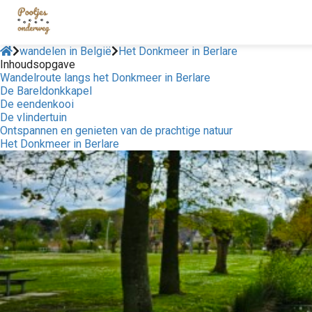
wandelen in België
Het Donkmeer in Berlare
Inhoudsopgave
Wandelroute langs het Donkmeer in Berlare
De Bareldonkkapel
De eendenkooi
De vlindertuin
Ontspannen en genieten van de prachtige natuur
Het Donkmeer in Berlare