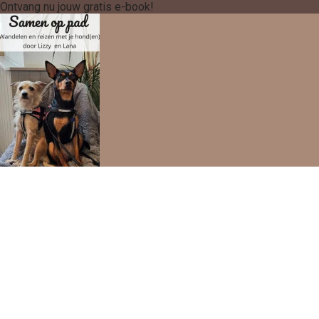
Ontvang nu jouw gratis e-book!
Download nu
Your data is safe with us
Edit article
Dashboard
Settings
Website Design
Article cached on Fri. 7 Aug 04:05