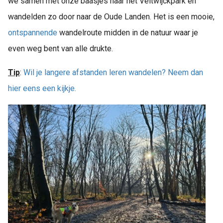
we samen met onze baasjes naar het Veltwijckpark en
wandelden zo door naar de Oude Landen. Het is een mooie,
ontspannende
wandelroute midden in de natuur waar je
even weg bent van alle drukte.
Tip
:
Wil je langere afstanden leren wandelen? Neem dan
hier eens een kijkje.