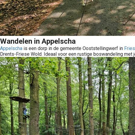
Wandelen in Appelscha
Appelscha
is een dorp in de gemeente Ooststellingwerf in
Frie
Drents-Friese Wold. Ideaal voor een rustige boswandeling met j
Wij gingen samen met onze baasjes op vakantie in Friesland, een mooie streek aan de Waddenzee. We mochten loslopen op het strand, lazen gedichten tijdens een stadswandeling, maakten een mooie wandeling langs het..