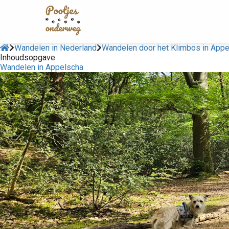
Wandelen in Nederland
Wandelen door het Klimbos in Appe
Inhoudsopgave
Wandelen in Appelscha