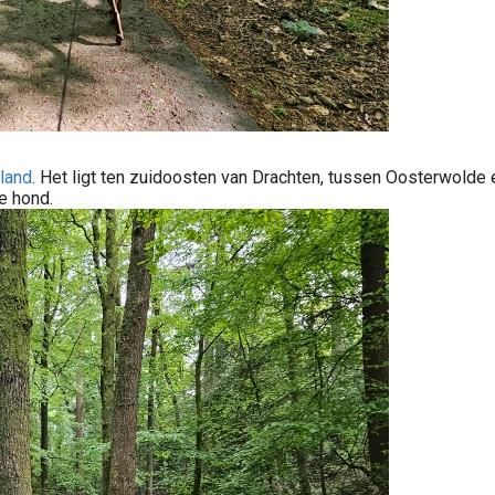
sland
. Het ligt ten zuidoosten van Drachten, tussen Oosterwolde 
e hond.