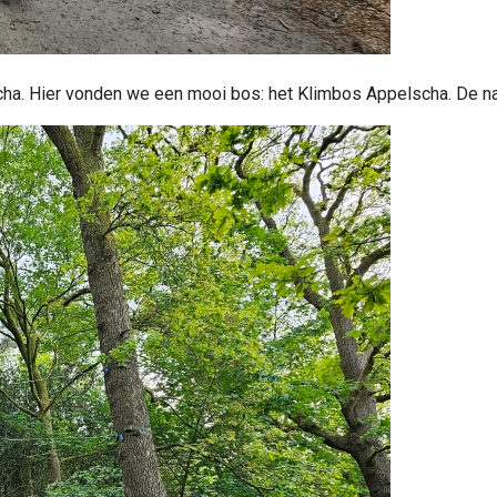
cha. Hier vonden we een mooi bos: het Klimbos Appelscha. De naa