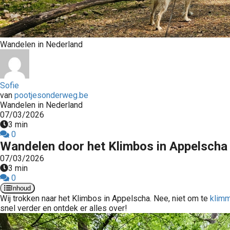
Wandelen in Nederland
Sofie
van
pootjesonderweg.be
Wandelen in Nederland
07/03/2026
3 min
0
Wandelen door het Klimbos in Appelscha 
07/03/2026
3 min
0
Inhoud
Wij trokken naar het Klimbos in Appelscha. Nee, niet om te
klim
snel verder en ontdek er alles over!