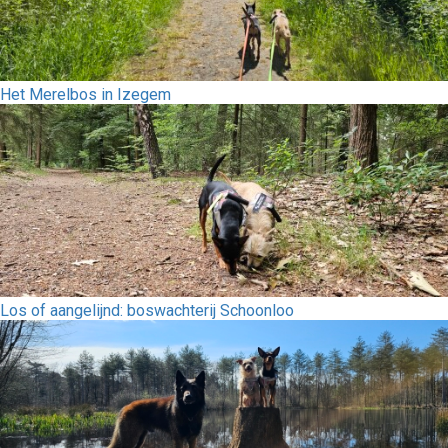
Het Merelbos in Izegem
Los of aangelijnd: boswachterij Schoonloo