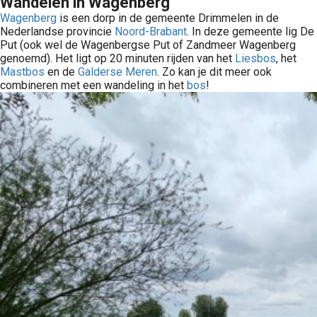
Wandelen in Wagenberg
Wagenberg
is een dorp in de gemeente Drimmelen in de
Nederlandse provincie
Noord-Brabant
. In deze gemeente lig De
Put (ook wel de Wagenbergse Put of Zandmeer Wagenberg
genoemd). Het ligt op 20 minuten rijden van het
Liesbos
, het
Mastbos
en de
Galderse Meren
. Zo kan je dit meer ook
combineren met een wandeling in het
bos
!