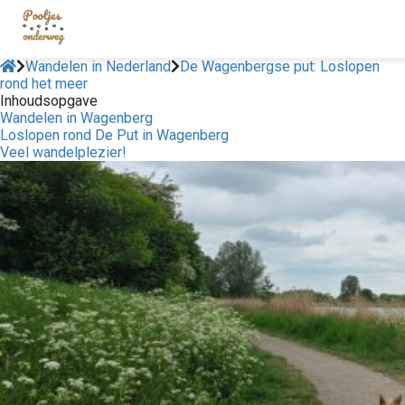
Wandelen in Nederland
De Wagenbergse put: Loslopen
rond het meer
Inhoudsopgave
Wandelen in Wagenberg
Loslopen rond De Put in Wagenberg
Veel wandelplezier!