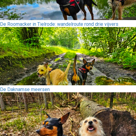
De Roomacker in Tielrode: wandelroute rond drie vijvers
De Daknamse meersen