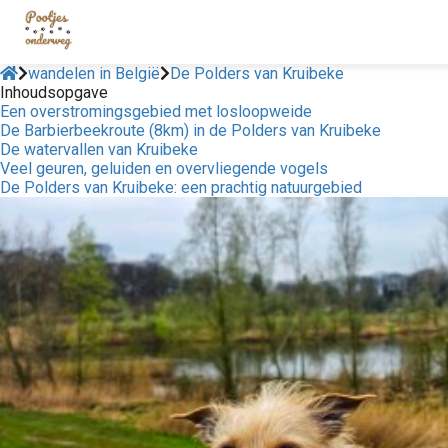
wandelen in België
De Polders van Kruibeke
Inhoudsopgave
Een overstromingsgebied met losloopweide
De Barbierbeekroute (8km) in de Polders van Kruibeke
De watervallen van Kruibeke
Veel geuren, geluiden en overvliegende vogels
De Polders van Kruibeke: een prachtig natuurgebied