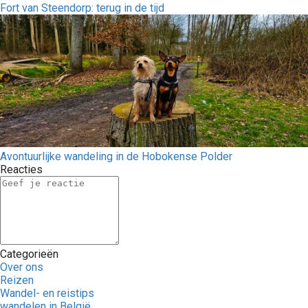
Fort van Steendorp: terug in de tijd
Avontuurlijke wandeling in de Hobokense Polder
Reacties
Categorieën
Over ons
Reizen
Wandel- en reistips
wandelen in België