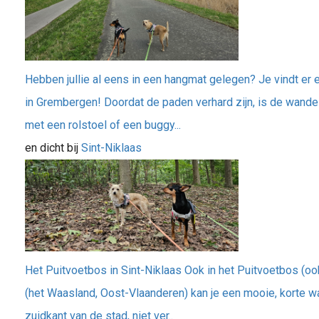
Hebben jullie al eens in een hangmat gelegen? Je vindt er
in Grembergen! Doordat de paden verhard zijn, is de wande
met een rolstoel of een buggy...
en dicht bij
Sint-Niklaas
Het Puitvoetbos in Sint-Niklaas Ook in het Puitvoetbos (oo
(het Waasland, Oost-Vlaanderen) kan je een mooie, korte wa
zuidkant van de stad, niet ver..