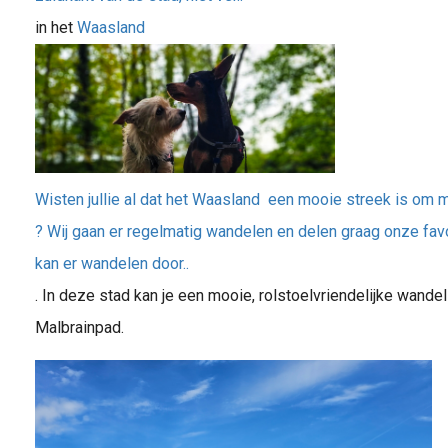
in het
Waasland
Wisten jullie al dat het Waasland een mooie streek is om 
? Wij gaan er regelmatig wandelen en delen graag onze favo
kan er wandelen door..
. In deze stad kan je een mooie, rolstoelvriendelijke wandel
Malbrainpad.