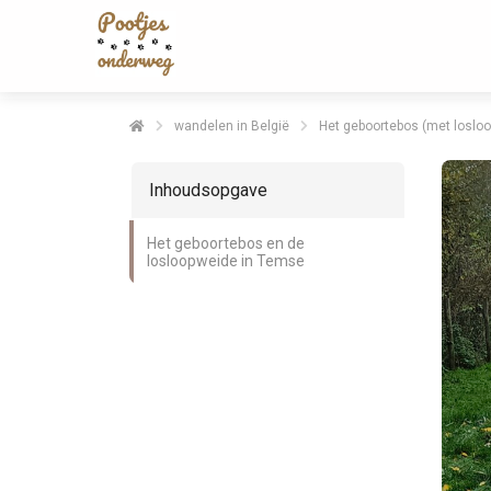
wandelen in België
Het geboortebos (met loslo
Inhoudsopgave
Het geboortebos en de
losloopweide in Temse