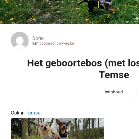
Sofie
van
pootjesonderweg.be
Het geboortebos (met lo
Temse
Inhoud
Ook in
Temse