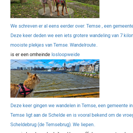
We schreven er al eens eerder over: Temse , een gemeente
Deze keer deden we een iets grotere wandeling van 7 kil
mooiste plekjes van Temse. Wandelroute..
is er een omheinde
losloopweide
Deze keer gingen we wandelen in Temse, een gemeente in 
Temse ligt aan de Schelde en is vooral bekend om de vroe
Scheldebrug (de Temsebrug). We liepen..