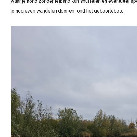
waar je hond zonder leiband kan snuffelen en eventueel s
je nog even wandelen door en rond het geboortebos.