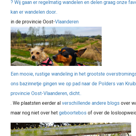
? Wij gaan er regelmatig wandelen en delen graag onze favo
kan er wandelen door..
in de provincie Oost-
Vlaanderen
Een mooie, rustige wandeling in het grootste overstromin
ons bazinnetje gingen we op pad naar de Polders van Kruibe
provincie Oost-Vlaanderen, dicht..
. We plaatsten eerder al
verschillende andere blogs
over wa
maar nog niet over het
geboortebos
of over de losloopwei