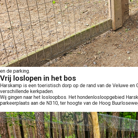
en de parking.
Vrij loslopen in het bos
Harskamp is een toeristisch dorp op de rand van de Veluwe en G
verschillende kerkpaden.
Wij gingen naar het losloopbos. Het hondenlosloopgebied Harska
parkeerplaats aan de N310, ter hoogte van de Hoog Buurloseweg