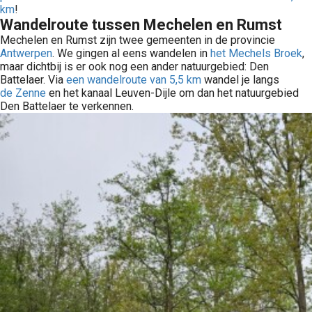
km
!
Wandelroute tussen Mechelen en Rumst
Mechelen en Rumst zijn twee gemeenten in de provincie
Antwerpen
. We gingen al eens wandelen in
het Mechels Broek
,
maar dichtbij is er ook nog een ander natuurgebied: Den
Battelaer. Via
een wandelroute van 5,5 km
wandel je langs
de Zenne
en het kanaal Leuven-Dijle om dan het natuurgebied
Den Battelaer te verkennen.