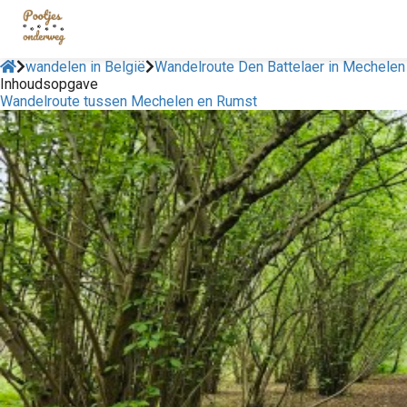
wandelen in België
Wandelroute Den Battelaer in Mechelen
Inhoudsopgave
Wandelroute tussen Mechelen en Rumst