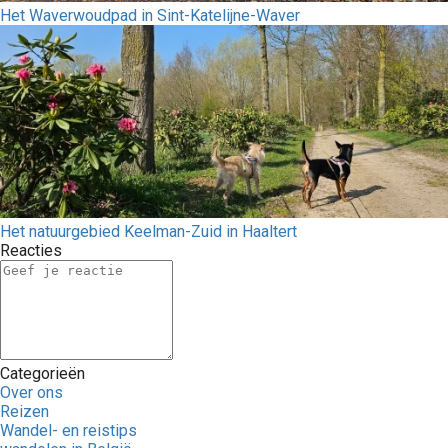
Het Waverwoudpad in Sint-Katelijne-Waver
Het natuurgebied Keelman-Zuid in Haaltert
Reacties
Categorieën
Over ons
Reizen
Wandel- en reistips