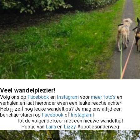
Veel wandelplezier!
Volg ons op
Facebook
en
Instagram
voor
meer foto's
en
verhalen en laat hieronder even een leuke reactie achter!
Heb jij zelf nog leuke wandeltips? Je mag ons altijd een
berichtje sturen op
Facebook
of
Instagram
!
Tot de volgende keer met een nieuwe wandeltip!
Pootje van
Lana
en
Lizzy
#pootjesonderweg