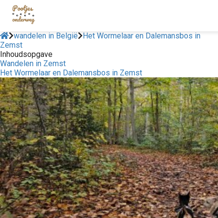
wandelen in België
Het Wormelaar en Dalemansbos in
Zemst
Inhoudsopgave
Wandelen in Zemst
Het Wormelaar en Dalemansbos in Zemst