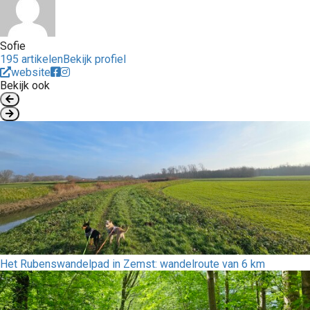
Sofie
195 artikelen
Bekijk profiel
website
Bekijk ook
Het Rubenswandelpad in Zemst: wandelroute van 6 km