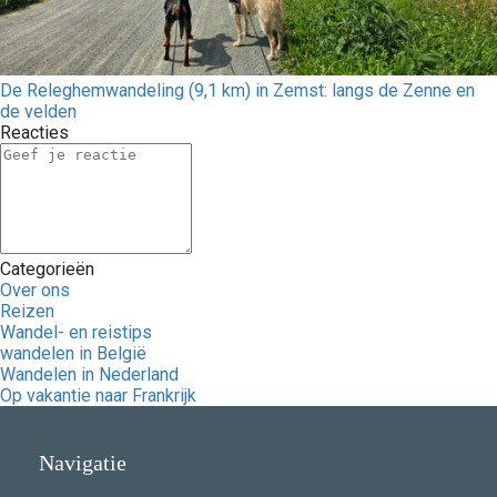
De Releghemwandeling (9,1 km) in Zemst: langs de Zenne en
de velden
Reacties
Categorieën
Over ons
Reizen
Wandel- en reistips
wandelen in België
Wandelen in Nederland
Op vakantie naar Frankrijk
Navigatie