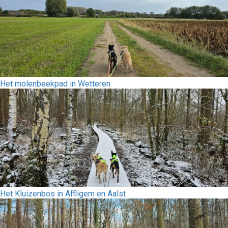
Het molenbeekpad in Wetteren
Het Kluizenbos in Affligem en Aalst