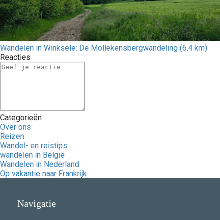
Wandelen in Winksele: De Mollekensbergwandeling (6,4 km)
Reacties
Categorieën
Over ons
Reizen
Wandel- en reistips
wandelen in België
Wandelen in Nederland
Op vakantie naar Frankrijk
Navigatie