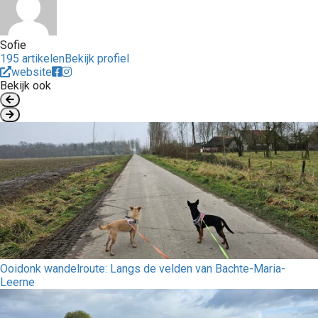
Sofie
195 artikelen
Bekijk profiel
website
Bekijk ook
Ooidonk wandelroute: Langs de velden van Bachte-Maria-
Leerne