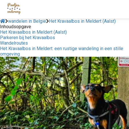
wandelen in België
Het Kravaalbos in Meldert (Aalst)
Inhoudsopgave
Het Kravaalbos in Meldert (Aalst)
Parkeren bij het Kravaalbos
Wandelroutes
Het Kravaalbos in Meldert: een rustige wandeling in een stille
omgeving