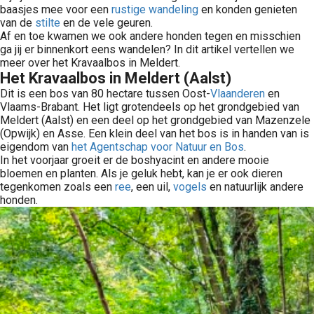
baasjes mee voor een
rustige wandeling
en konden genieten
van de
stilte
en de vele geuren.
Af en toe kwamen we ook andere honden tegen en misschien
ga jij er binnenkort eens wandelen? In dit artikel vertellen we
meer over het Kravaalbos in Meldert.
Het Kravaalbos in Meldert (Aalst)
Dit is een bos van 80 hectare tussen Oost-
Vlaanderen
en
Vlaams-Brabant. Het ligt grotendeels op het grondgebied van
Meldert (Aalst) en een deel op het grondgebied van Mazenzele
(Opwijk) en Asse. Een klein deel van het bos is in handen van is
eigendom van
het Agentschap voor Natuur en Bos
.
In het voorjaar groeit er de boshyacint en andere mooie
bloemen en planten. Als je geluk hebt, kan je er ook dieren
tegenkomen zoals een
ree
, een uil,
vogels
en natuurlijk andere
honden.