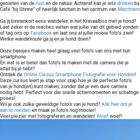
genieten van de
rust
en de natuur. Achteraf kan je iets
drinken
bij
Café “bij Stinne” of heerlijk lunchen in het centrum van
Merchtem
.
Ga jij binnenkort eens wandelen in het Kravaalbos met je hond?
Laat zeker in de reacties weten wat jullie van dit gebied vonden
of tag ons op
Facebook
en laat ons al jullie mooie foto's zien!
Welke wandelroute ga jij en je hond doen?
Onze baasjes maken heel graag veel foto's van ons met hun
smartphone.
En wat is er beter dan foto's te maken met de camera die je
altijd bij je hebt?
Ontdek de
Online Cursus Smartphone Fotografie voor Honden
!
Deze cursus leert je stap voor stap hoe je de perfecte foto's
van je hond(en) kunt maken, zonder dat je een dure camera
nodig hebt. Perfect voor die snelle actiemomenten en schattige
poses!
Wil je ook zulke geweldige foto's van je hond?
Klik hier om je
aan te melden
en maak je foto's nog mooier!
Veel plezier met fotograferen en wandelen!
Woef
woef!