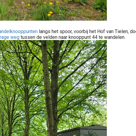
andelknooppunten
langs het spoor, voorbij het Hof van Tielen, 
trage weg
tussen de velden naar knooppunt 44 te wandelen.
st-Vlaanderen). Hier deden we een wandelroute van 5 kilometer langs het donkmeer en andere mooie wandelwegen. Het Donkmeer in Berlare is één..
 buitenland. Het is een combinatie van..