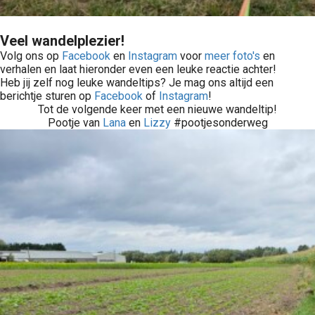
Veel wandelplezier!
Volg ons op
Facebook
en
Instagram
voor
meer foto's
en
verhalen en laat hieronder even een leuke reactie achter!
Heb jij zelf nog leuke wandeltips? Je mag ons altijd een
berichtje sturen op
Facebook
of
Instagram
!
Tot de volgende keer met een nieuwe wandeltip!
Pootje van
Lana
en
Lizzy
#pootjesonderweg