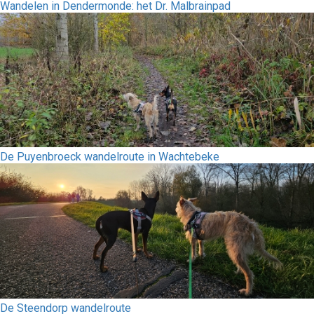
Wandelen in Dendermonde: het Dr. Malbrainpad
De Puyenbroeck wandelroute in Wachtebeke
De Steendorp wandelroute