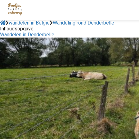
wandelen in België
Wandeling rond Denderbelle
Inhoudsopgave
Wandelen in Denderbelle