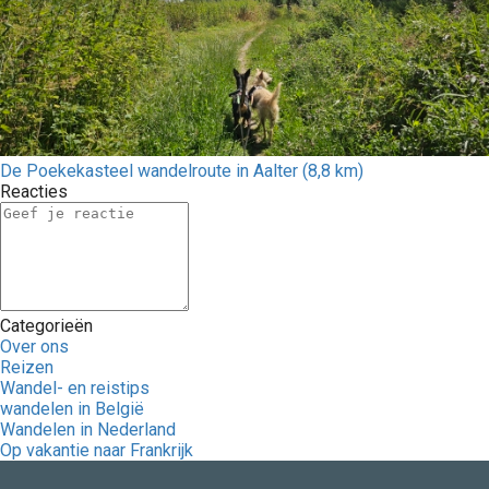
De Poekekasteel wandelroute in Aalter (8,8 km)
Reacties
Categorieën
Over ons
Reizen
Wandel- en reistips
wandelen in België
Wandelen in Nederland
Op vakantie naar Frankrijk