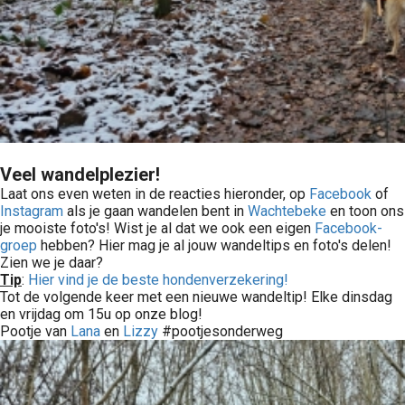
Veel wandelplezier!
Laat ons even weten in de reacties hieronder, op
Facebook
of
Instagram
als je gaan wandelen bent in
Wachtebeke
en toon ons
je mooiste foto's! Wist je al dat we ook een eigen
Facebook-
groep
hebben? Hier mag je al jouw wandeltips en foto's delen!
Zien we je daar?
Tip
:
Hier vind je de beste hondenverzekering!
Tot de volgende keer met een nieuwe wandeltip! Elke dinsdag
en vrijdag om 15u op onze blog!
Pootje van
Lana
en
Lizzy
#pootjesonderweg