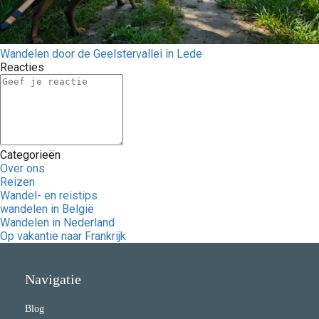
Wandelen door de Geelstervallei in Lede
Reacties
Categorieën
Over ons
Reizen
Wandel- en reistips
wandelen in België
Wandelen in Nederland
Op vakantie naar Frankrijk
Navigatie
Blog