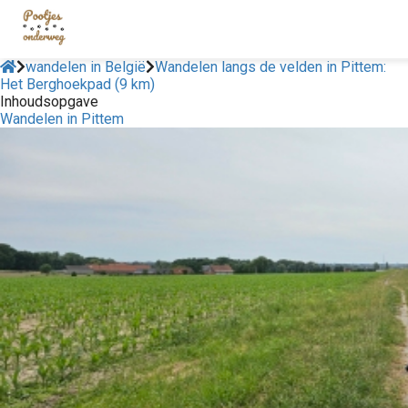
wandelen in België
Wandelen langs de velden in Pittem:
Het Berghoekpad (9 km)
Inhoudsopgave
Wandelen in Pittem