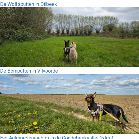
De Wolfsputten in Dilbeek
De Bomputten in Vilvoorde
Het Aelmoeseneiebos in de Gondebeekvallei (5 km)